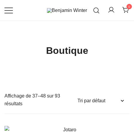
Skip
0
to
content
Un site utilisant WordPress
Benjamin Winter
Boutique
Affichage de 37–48 sur 93
résultats