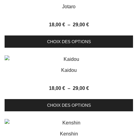
Jotaro
Plage
18,00
€
–
29,00
€
de
C
prix :
CHOIX DES OPTIONS
pr
18,00 €
a
à
p
29,00 €
va
Kaidou
L
o
Plage
18,00
€
–
29,00
€
p
de
C
êt
prix :
CHOIX DES OPTIONS
pr
c
18,00 €
a
s
à
p
la
29,00 €
va
p
Kenshin