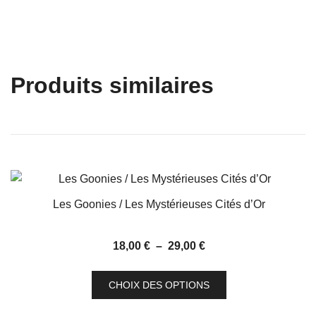
Produits similaires
Les Goonies / Les Mystérieuses Cités d’Or
Plage
18,00
€
–
29,00
€
de
Ce
prix :
CHOIX DES OPTIONS
produit
18,00 €
a