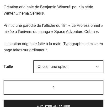
de
Création originale de Benjamin Winter® pour la série
prix :
Winter Cinema Series®.
18,00 €
Print d’une parodie de l’affiche du film « Le Professionnel »
à
mixée à l’univers du manga « Space Adventure Cobra ».
29,00 €
Illustration originale faite à la main. Typographie et mise en
page faites sur ordinateur.
Taille
quantité
de
Le
Professionnel
AJOUTER AU PANIER