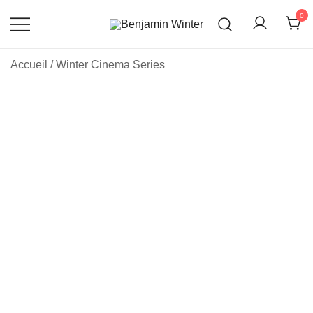
Skip
0
to
content
Un site utilisant WordPress
Benjamin Winter
Accueil
/
Winter Cinema Series