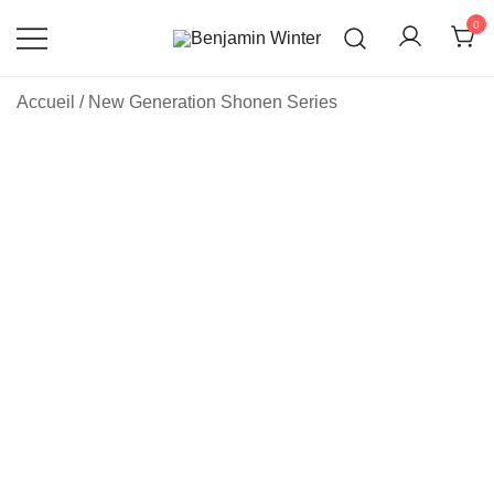
Skip
0
to
content
Un site utilisant WordPress
Benjamin Winter
Accueil
/
New Generation Shonen Series