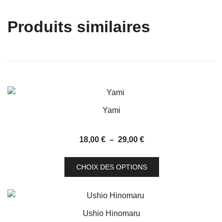
Produits similaires
Yami
Plage
18,00
€
–
29,00
€
de
Ce
prix :
CHOIX DES OPTIONS
produit
18,00 €
a
à
plusieurs
29,00 €
variations.
Ushio Hinomaru