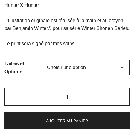
prix :
Hunter X Hunter.
18,00 €
L’illustration originale est réalisée à la main et au crayon
à
par Benjamin Winter® pour sa série Winter Shonen Series.
29,00 €
Le print sera signé par mes soins.
Tailles et
Options
quantité
de
Kirua
AJOUTER AU PANIER