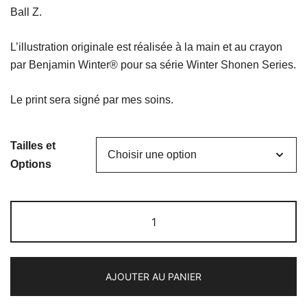
prix :
Ball Z.
15,00 €
L’illustration originale est réalisée à la main et au crayon
à
par Benjamin Winter® pour sa série Winter Shonen Series.
25,00 €
Le print sera signé par mes soins.
Tailles et
Options
quantité
de
Sangoku
AJOUTER AU PANIER