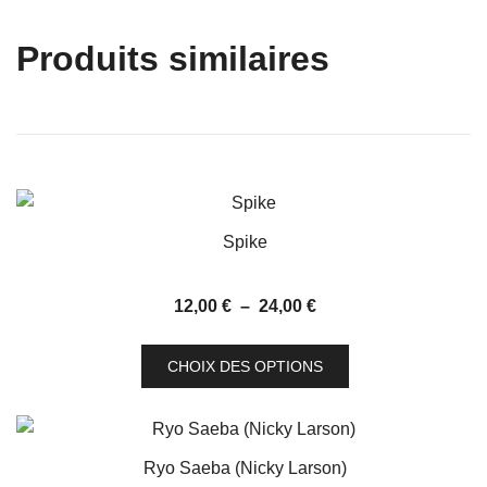
Produits similaires
Spike
Plage
12,00
€
–
24,00
€
de
Ce
prix :
CHOIX DES OPTIONS
produit
12,00 €
a
à
plusieurs
24,00 €
variations.
Ryo Saeba (Nicky Larson)