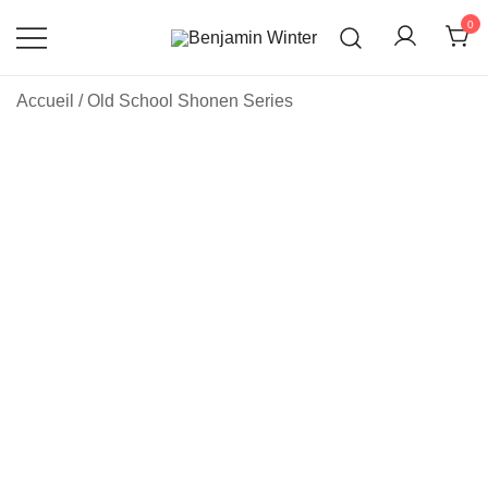
Skip
0
to
content
Un site utilisant WordPress
Benjamin Winter
Accueil
/
Old School Shonen Series