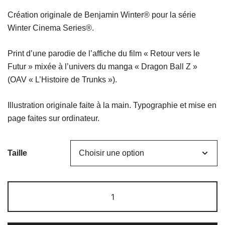
de
Création originale de Benjamin Winter® pour la série
prix :
Winter Cinema Series®.
18,00 €
Print d’une parodie de l’affiche du film « Retour vers le
à
Futur » mixée à l’univers du manga « Dragon Ball Z »
(OAV « L’Histoire de Trunks »).
29,00 €
Illustration originale faite à la main. Typographie et mise en
page faites sur ordinateur.
Taille
quantité
de
Retour