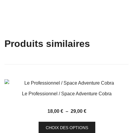
Produits similaires
Le Professionnel / Space Adventure Cobra
Plage
18,00
€
–
29,00
€
de
Ce
prix :
CHOIX DES OPTIONS
produit