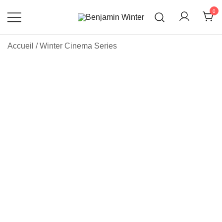
Skip
0
to
content
Un site utilisant WordPress
Benjamin Winter
Accueil
/
Winter Cinema Series