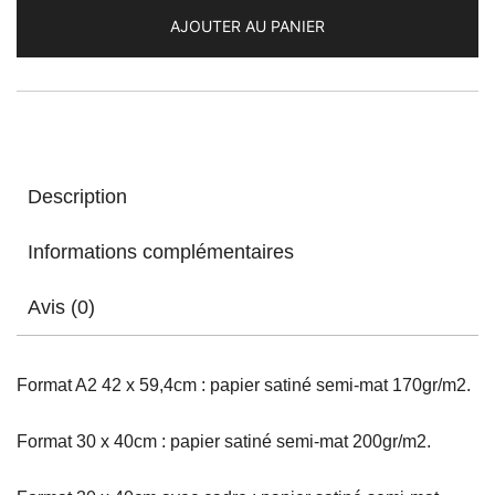
vers
AJOUTER AU PANIER
le
Futur
/
Dragon
Ball
Z
Description
Informations complémentaires
Avis (0)
Format A2 42 x 59,4cm : papier satiné semi-mat 170gr/m2.
Format 30 x 40cm : papier satiné semi-mat 200gr/m2.