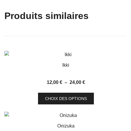
Produits similaires
Ikki
Plage
12,00
€
–
24,00
€
de
Ce
prix :
CHOIX DES OPTIONS
produit
12,00 €
a
à
plusieurs
24,00 €
variations.
Onizuka