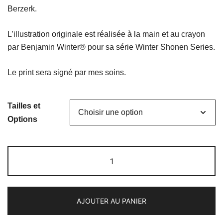
prix :
Berzerk.
18,00 €
L’illustration originale est réalisée à la main et au crayon
à
par Benjamin Winter® pour sa série Winter Shonen Series.
29,00 €
Le print sera signé par mes soins.
Tailles et
Options
quantité
de
Guts
AJOUTER AU PANIER