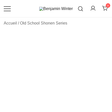
Skip
0
to
content
Un site utilisant WordPress
Benjamin Winter
Accueil
/
Old School Shonen Series