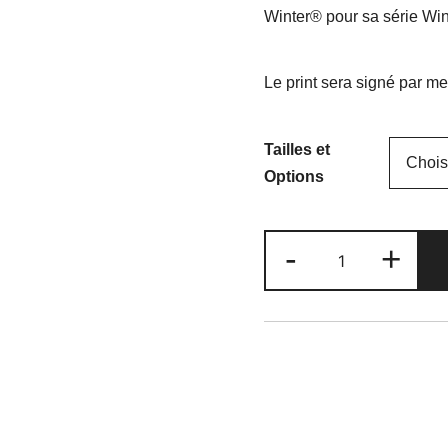
Winter® pour sa série Wi
Le print sera signé par me
Tailles et
Options
quantité
-
+
de
Barbe
Blanche