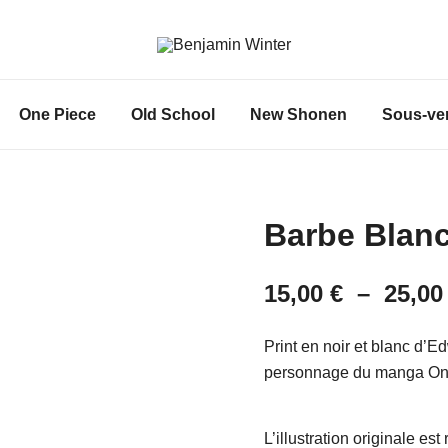
Un site utilisant WordPress
Benjamin Winter
One Piece
Old School
New Shonen
Sous-ve
Barbe Blan
15,00
€
–
25,0
Print en noir et blanc d’
personnage du manga On
L’illustration originale es