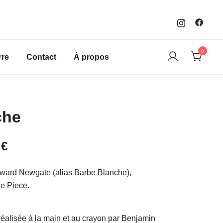
0
rre
Contact
À propos
che
Plage
0
€
de
Edward Newgate (alias Barbe Blanche),
prix :
e Piece.
15,00 €
t réalisée à la main et au crayon par Benjamin